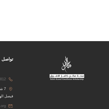
تواصل م
8812
7 ش
فيصل اله
.org