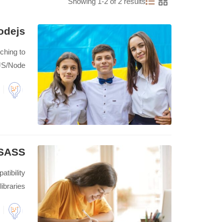
Showing 1-2 of 2 results
odejs
ching to
JS/Node.
 SASS
tibility
braries.